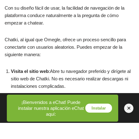
Con su diseño fácil de usar, la facilidad de navegación de la
plataforma conduce naturalmente a la pregunta de cómo
empezar a chatear.
Chatki, al igual que Omegle, ofrece un proceso sencillo para
conectarte con usuarios aleatorios. Puedes empezar de la
siguiente manera:
Visita el sitio web
:Abre tu navegador preferido y dirígete al
sitio web de Chatki. No es necesario realizar descargas ni
instalaciones complicadas.
Permitir acceso a cámara y micrófono
:Para participar en
¡Bienvenidos a eChat! Puede
videochats, concédele permiso al sitio para usar tu cámara y
×
instalar nuestra aplicación eChat
Instalar
micrófono. Este paso es esencial para una experiencia de
aquí:
interacción fluida.
Haga clic en Inicio
:Presiona el botón de inicio y te
conectarás instantáneamente con un usuario aleatorio. Si la