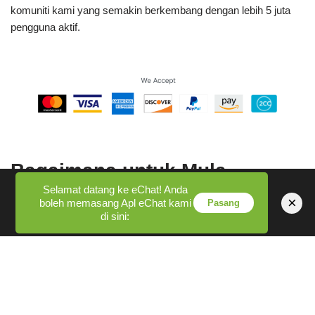
komuniti kami yang semakin berkembang dengan lebih 5 juta
pengguna aktif.
Bagaimana untuk Mula
Selamat datang ke eChat! Anda
Berbual?
×
boleh memasang Apl eChat kami
Pasang
di sini:
Bermula dengan CallMeChat adalah semudah mengklik butang,
tetapi mari kita pecahkan supaya anda tahu dengan tepat apa
yang diharapkan. Apabila anda sudah bersedia untuk terjun ke
dunia sambungan spontan melalui apl CallMeChat, ikut langkah
mudah ini: