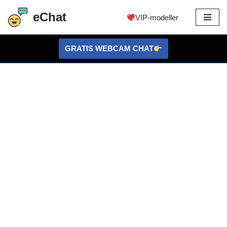
eChat
VIP-modeller
Hopp
til
GRATIS WEBCAM CHAT
innholdet