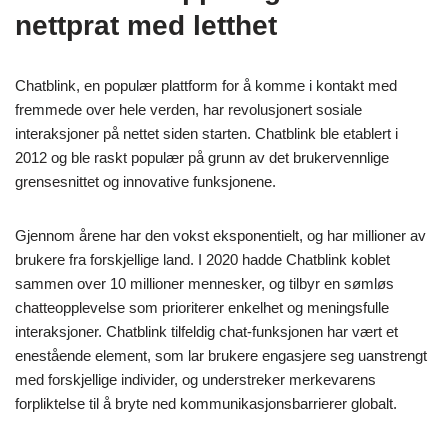
nettprat med letthet
Chatblink, en populær plattform for å komme i kontakt med
fremmede over hele verden, har revolusjonert sosiale
interaksjoner på nettet siden starten. Chatblink ble etablert i
2012 og ble raskt populær på grunn av det brukervennlige
grensesnittet og innovative funksjonene.
Gjennom årene har den vokst eksponentielt, og har millioner av
brukere fra forskjellige land. I 2020 hadde Chatblink koblet
sammen over 10 millioner mennesker, og tilbyr en sømløs
chatteopplevelse som prioriterer enkelhet og meningsfulle
interaksjoner. Chatblink tilfeldig chat-funksjonen har vært et
enestående element, som lar brukere engasjere seg uanstrengt
med forskjellige individer, og understreker merkevarens
forpliktelse til å bryte ned kommunikasjonsbarrierer globalt.