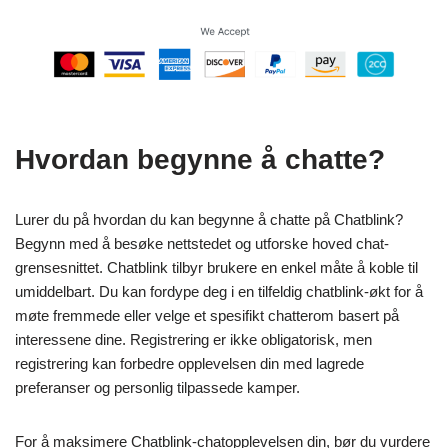
Hvordan begynne å chatte?
Lurer du på hvordan du kan begynne å chatte på Chatblink?
Begynn med å besøke nettstedet og utforske hoved chat-
grensesnittet. Chatblink tilbyr brukere en enkel måte å koble til
umiddelbart. Du kan fordype deg i en tilfeldig chatblink-økt for å
møte fremmede eller velge et spesifikt chatterom basert på
interessene dine. Registrering er ikke obligatorisk, men
registrering kan forbedre opplevelsen din med lagrede
preferanser og personlig tilpassede kamper.
For å maksimere Chatblink-chatopplevelsen din, bør du vurdere