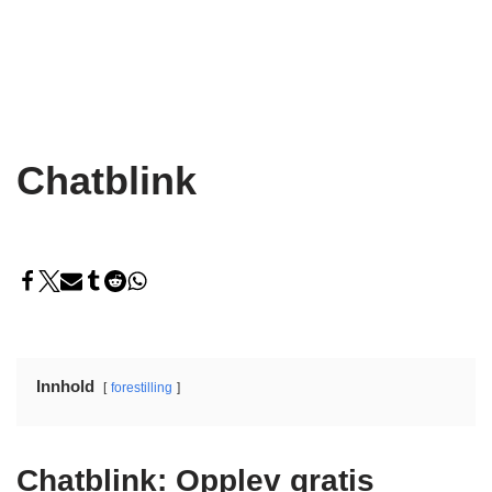
Chatblink
Innhold
forestilling
Chatblink: Opplev gratis