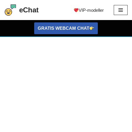
eChat
VIP-modeller
Hopp
til
GRATIS WEBCAM CHAT
innholdet