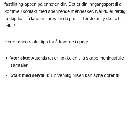
fastflirting-appen på enheten din. Det er din inngangsport til å
komme i kontakt med spennende mennesker. Når du er ferdig,
ta deg tid til å lage en fortryllende profil – førsteinntrykket ditt
teller!
Her er noen raske tips for å komme i gang:
Vær ekte:
Autentisitet er nøkkelen til å skape meningsfulle
samtaler.
Start med selvtillit:
En vennlig hilsen kan åpne dører til
uventede forbindelser.
Hold deg åpen:
Du vet aldri hvem du kan møte på fastflirting
uk.
Prissetting