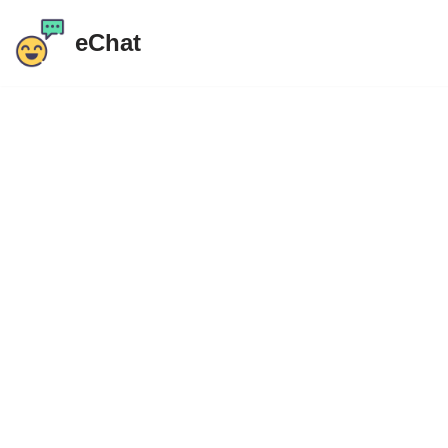
eChat
Doorgaan
naar
artikel