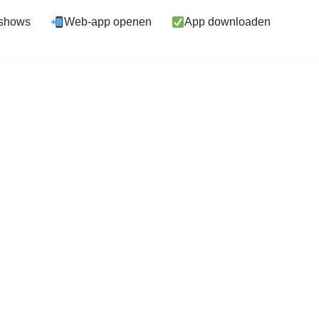
eshows
Web-app openen
App downloaden