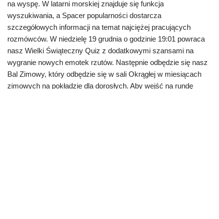
na wyspę. W latarni morskiej znajduje się funkcja
wyszukiwania, a Spacer popularności dostarcza
szczegółowych informacji na temat najciężej pracujących
rozmówców. W niedzielę 19 grudnia o godzinie 19:01 powraca
nasz Wielki Świąteczny Quiz z dodatkowymi szansami na
wygranie nowych emotek rzutów. Następnie odbędzie się nasz
Bal Zimowy, który odbędzie się w sali Okrągłej w miesiącach
zimowych na pokładzie dla dorosłych. Aby wejść na rundę
trzeba mieć zdjęcie pwarmochata.
Możesz opublikować swoje zdjęcie, stworzyć dla siebie
znacznie lepsze konto, aby pozyskać więcej znajomych na
stronie.
W kwietniu 2014 r. minimalny wiek został podniesiony z 12
do 16 lat, w związku z czym dzieci nie mają już dostępu do
czatu, a zespół zajmujący się obroną dzieci również
pozostaje odległym wspomnieniem.
To niezwykle ważne pytanie, ponieważ system Navigator