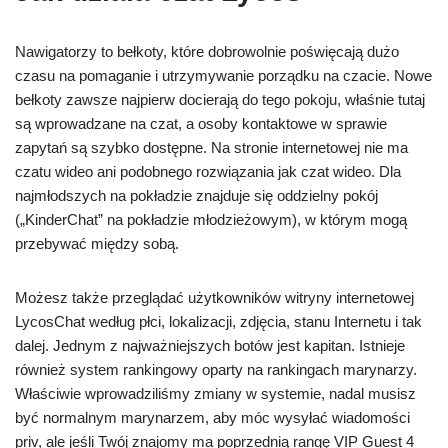
Nawigatorzy to bełkoty, które dobrowolnie poświęcają dużo
czasu na pomaganie i utrzymywanie porządku na czacie. Nowe
bełkoty zawsze najpierw docierają do tego pokoju, właśnie tutaj
są wprowadzane na czat, a osoby kontaktowe w sprawie
zapytań są szybko dostępne. Na stronie internetowej nie ma
czatu wideo ani podobnego rozwiązania jak czat wideo. Dla
najmłodszych na pokładzie znajduje się oddzielny pokój
(„KinderChat” na pokładzie młodzieżowym), w którym mogą
przebywać między sobą.
Możesz także przeglądać użytkowników witryny internetowej
LycosChat według płci, lokalizacji, zdjęcia, stanu Internetu i tak
dalej. Jednym z najważniejszych botów jest kapitan. Istnieje
również system rankingowy oparty na rankingach marynarzy.
Właściwie wprowadziliśmy zmiany w systemie, nadal musisz
być normalnym marynarzem, aby móc wysyłać wiadomości
priv, ale jeśli Twój znajomy ma poprzednią rangę VIP Guest 4