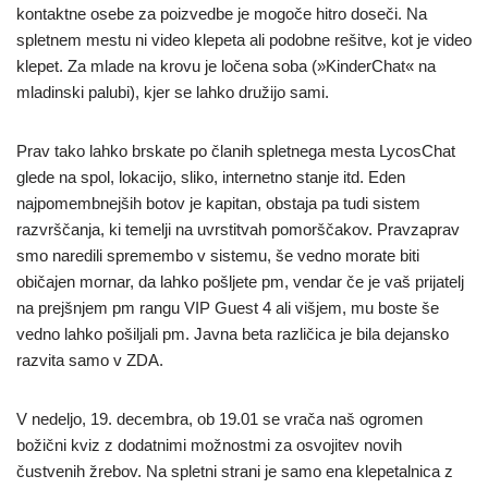
kontaktne osebe za poizvedbe je mogoče hitro doseči. Na
spletnem mestu ni video klepeta ali podobne rešitve, kot je video
klepet. Za mlade na krovu je ločena soba (»KinderChat« na
mladinski palubi), kjer se lahko družijo sami.
Prav tako lahko brskate po članih spletnega mesta LycosChat
glede na spol, lokacijo, sliko, internetno stanje itd. Eden
najpomembnejših botov je kapitan, obstaja pa tudi sistem
razvrščanja, ki temelji na uvrstitvah pomorščakov. Pravzaprav
smo naredili spremembo v sistemu, še vedno morate biti
običajen mornar, da lahko pošljete pm, vendar če je vaš prijatelj
na prejšnjem pm rangu VIP Guest 4 ali višjem, mu boste še
vedno lahko pošiljali pm. Javna beta različica je bila dejansko
razvita samo v ZDA.
V nedeljo, 19. decembra, ob 19.01 se vrača naš ogromen
božični kviz z dodatnimi možnostmi za osvojitev novih
čustvenih žrebov. Na spletni strani je samo ena klepetalnica z