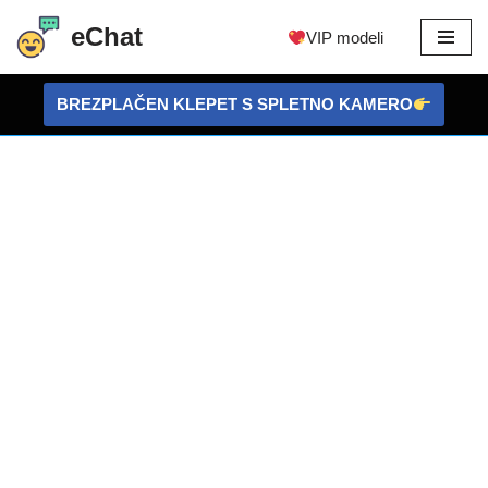
eChat
VIP modeli
Preskoči
na
BREZPLAČEN KLEPET S SPLETNO KAMERO
vsebino