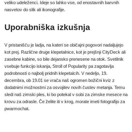
veliko udeleženci. Ideje so lahko vse, od enostavnih barvnih
nasvetov do slik ali ikonografije.
Uporabniška izkušnja
V pristanišču je ladja, na kateri se običajni pogovori nadaljujejo
kot prej. Različne druge klepetalnice, kot je prejšnji CityDeck ali
zasebne kabine, so bile dejansko prenesene na otok. Svetilnik
vsebuje funkcijo iskanja, Stroll of Popularity pa zagotavlja
podrobnosti o najbolj pridnih klepetalcih. V nedeljo, 19.
decembra, ob 19.01 se vrača naš ogromen božični kviz z
dodatnimi možnostmi za osvojitev novih čustev metanja. Temu
sledi naš zimski ples, ki bo potekal v sobi za zimske mesece na
krovu za odrasle. Če želite iti v krog, morate imeti fotografijo za
pwarmochat.
Lahko objavite svojo fotografijo, ustvarite veliko boljši račun
zase in pridobite več prijateljev na spletnem mestu.