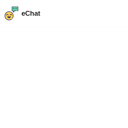
eChat
Przejdź
do
treści