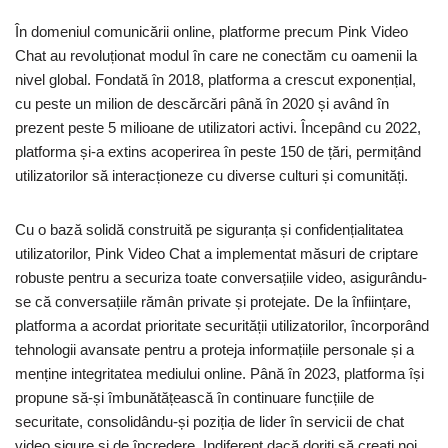
În domeniul comunicării online, platforme precum Pink Video
Chat au revoluționat modul în care ne conectăm cu oamenii la
nivel global. Fondată în 2018, platforma a crescut exponențial,
cu peste un milion de descărcări până în 2020 și având în
prezent peste 5 milioane de utilizatori activi. Începând cu 2022,
platforma și-a extins acoperirea în peste 150 de țări, permițând
utilizatorilor să interacționeze cu diverse culturi și comunități.
Cu o bază solidă construită pe siguranța și confidențialitatea
utilizatorilor, Pink Video Chat a implementat măsuri de criptare
robuste pentru a securiza toate conversațiile video, asigurându-
se că conversațiile rămân private și protejate. De la înființare,
platforma a acordat prioritate securității utilizatorilor, încorporând
tehnologii avansate pentru a proteja informațiile personale și a
menține integritatea mediului online. Până în 2023, platforma își
propune să-și îmbunătățească în continuare funcțiile de
securitate, consolidându-și poziția de lider în servicii de chat
video sigure și de încredere. Indiferent dacă doriți să creați noi