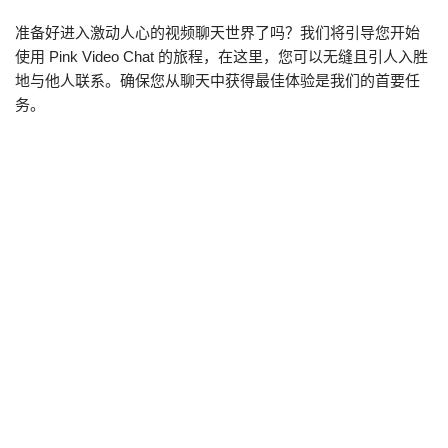
准备好进入激动人心的视频聊天世界了吗？我们将引导您开始
使用 Pink Video Chat 的旅程，在这里，您可以无缝且引人入胜
地与他人联系。确保您从聊天中获得最佳体验是我们的首要任
务。
我们可以这样开始：
安装和设置
：快速安装应用程序或访问桌面版本。授予必要
的摄像头和麦克风权限，即可开始使用，无需冗长的注册。
开始聊天
：点击“开始聊天”即可立即访问随机视频聊天 - 立即
与全球社区享受对话。
保持联系
：利用专为吸引对话而设计的功能。提出开放式问
题并积极倾听，以保持对话流畅。
深入了解 Pink Video Chat — 在这里，连接是免费的、对话是丰
富的、真实性是标准。