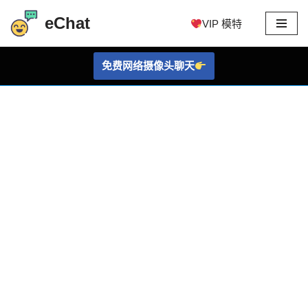
eChat
VIP 模特
跳
至
免费网络摄像头聊天
内
容