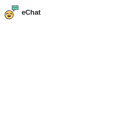
eChat
Preskočiť
na
obsah