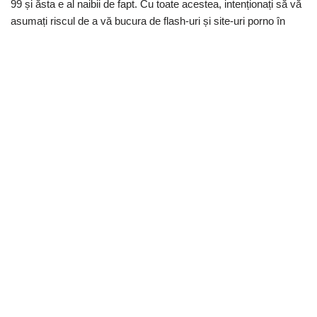
99 și ăsta e al naibii de fapt. Cu toate acestea, intenționați să vă
asumați riscul de a vă bucura de flash-uri și site-uri porno în
spam, y 99chat este alegerea dvs. Site-ul web discută sute de
oameni încorporați online și revizuiesc subiecte aleatorii, totuși
obțineți acest drept, dacă sunteți bărbat, vă vor abuza și vă vor
trece.
Dacă vă aflați pe o legătură personală, ca acasă, puteți rula o
scanare antivirus pe gadgetul dvs. pentru a vă asigura că nu
este contaminat cu programe malware. Sunt în încălțămintea ta
de o perioadă lungă de timp și, de aceea, împărtășesc cele mai
bune site-uri Web Cam pentru a merge la cronometrare
completă. Investiți 3 minute din timpul dvs., precum și aflați
multe mai multe din recenziile noastre y99 și fiți informativ
înainte de a păși pe site-urile de gunoi. Y99 este tot ceea ce nu
mă așteptam să fie, în cele mai bune mijloace posibile. Este
unul dintre site-urile de chat sexual de clasă mondială care sunt
recunoscute pe scară largă ca fiind sigure de utilizat, precum și
dacă intenționați să apelați la o cameră de chat fără înregistrare,