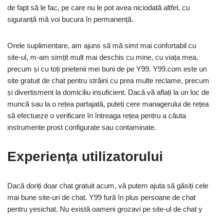
de fapt să le fac, pe care nu le pot avea niciodată altfel, cu
siguranță mă voi bucura în permanență.
Orele suplimentare, am ajuns să mă simt mai confortabil cu
site-ul, m-am simțit mult mai deschis cu mine, cu viața mea,
precum și cu toți prietenii mei buni de pe Y99. Y99.com este un
site gratuit de chat pentru străini cu prea multe reclame, precum
și divertisment la domiciliu insuficient. Dacă vă aflați la un loc de
muncă sau la o rețea partajată, puteți cere managerului de rețea
să efectueze o verificare în întreaga rețea pentru a căuta
instrumente prost configurate sau contaminate.
Experiența utilizatorului
Dacă doriți doar chat gratuit acum, vă putem ajuta să găsiți cele
mai bune site-uri de chat. Y99 fură în plus persoane de chat
pentru yesichat. Nu există oameni grozavi pe site-ul de chat y