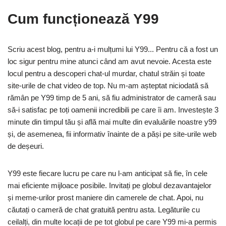
Cum funcționează Y99
Scriu acest blog, pentru a-i mulțumi lui Y99... Pentru că a fost un
loc sigur pentru mine atunci când am avut nevoie. Acesta este
locul pentru a descoperi chat-ul murdar, chatul străin și toate
site-urile de chat video de top. Nu m-am așteptat niciodată să
rămân pe Y99 timp de 5 ani, să fiu administrator de cameră sau
să-i satisfac pe toți oamenii incredibili pe care îi am. Investește 3
minute din timpul tău și află mai multe din evaluările noastre y99
și, de asemenea, fii informativ înainte de a păși pe site-urile web
de deșeuri.
Y99 este fiecare lucru pe care nu l-am anticipat să fie, în cele
mai eficiente mijloace posibile. Invitați pe globul dezavantajelor
și meme-urilor prost maniere din camerele de chat. Apoi, nu
căutați o cameră de chat gratuită pentru asta. Legăturile cu
ceilalți, din multe locații de pe tot globul pe care Y99 mi-a permis