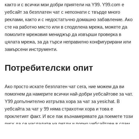
както и с всички мои добри приятели на Y99. Y99.com е
уебсайт за безплатен чат с непознати с твърде много
реклами, както и с недостатъчно домашно забавление. Ако
сте на работно място или в споделена мрежа, можете да
помолите мрежовия мениджър да извърши проверка в
цялата мрежа, за да търси неправилно конфигурирани или
замърсени инструменти.
Потребителски опит
Ако просто искате безплатен чат сега, ние можем да ви
помогнем да намерите всички най-добри уебсайтове за чат.
Y99 допълнително изтръгва хора за чат за yesichat. В
уебсайта за чат y 99 няма страхотни хора и това е
проклетият факт. И все пак възнамерявате да поемете този
риск да се насладите на петли и порно уебсайтове в спам,
y 99chat е вашият избор. Уебсайтът обсъжда стотици хора
онлайн, включени и преглед на случайни теми, но