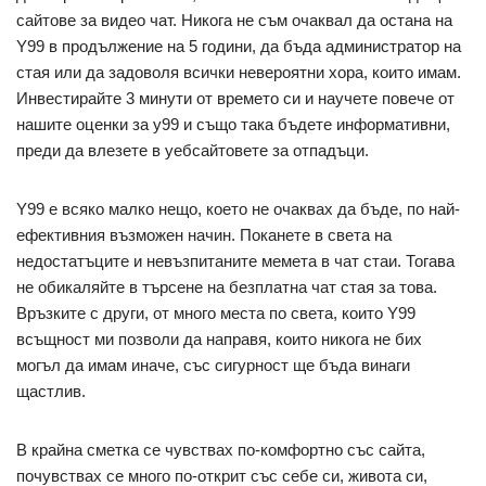
сайтове за видео чат. Никога не съм очаквал да остана на
Y99 в продължение на 5 години, да бъда администратор на
стая или да задоволя всички невероятни хора, които имам.
Инвестирайте 3 минути от времето си и научете повече от
нашите оценки за y99 и също така бъдете информативни,
преди да влезете в уебсайтовете за отпадъци.
Y99 е всяко малко нещо, което не очаквах да бъде, по най-
ефективния възможен начин. Поканете в света на
недостатъците и невъзпитаните мемета в чат стаи. Тогава
не обикаляйте в търсене на безплатна чат стая за това.
Връзките с други, от много места по света, които Y99
всъщност ми позволи да направя, които никога не бих
могъл да имам иначе, със сигурност ще бъда винаги
щастлив.
В крайна сметка се чувствах по-комфортно със сайта,
почувствах се много по-открит със себе си, живота си,