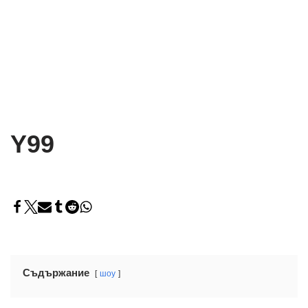
Y99
Съдържание
шоу