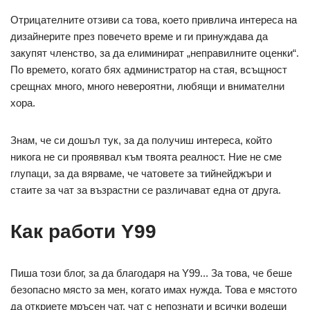
Отрицателните отзиви са това, което привлича интереса на
дизайнерите през повечето време и ги принуждава да
закупят членство, за да елиминират „неправилните оценки“.
По времето, когато бях администратор на стая, всъщност
срещнах много, много невероятни, любящи и внимателни
хора.
Знам, че си дошъл тук, за да получиш интереса, който
никога не си проявявал към твоята реалност. Ние не сме
глупаци, за да вярваме, че чатовете за тийнейджъри и
стаите за чат за възрастни се различават една от друга.
Как работи Y99
Пиша този блог, за да благодаря на Y99... За това, че беше
безопасно място за мен, когато имах нужда. Това е мястото
да откриете мръсен чат, чат с непознати и всички водещи