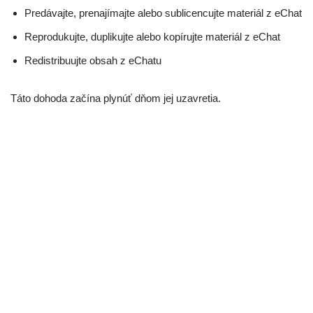
Predávajte, prenajímajte alebo sublicencujte materiál z eChat
Reprodukujte, duplikujte alebo kopírujte materiál z eChat
Redistribuujte obsah z eChatu
Táto dohoda začína plynúť dňom jej uzavretia.
Časti tejto webovej lokality ponúkajú používateľom možnosť
uverejňovať a vymieňať si názory a informácie v určitých
oblastiach webovej lokality. eChat nefiltruje, neupravuje,
nepublikuje ani nekontroluje komentáre pred ich prítomnosťou
na webovej stránke. Komentáre neodrážajú názory a názory
eChat, jeho zástupcov a/alebo pridružených spoločností.
Komentáre odrážajú názory a názory osoby, ktorá uverejňuje
svoje názory a názory. V rozsahu povolenom príslušnými
zákonmi eChat nezodpovedá za komentáre ani za akúkoľvek
zodpovednosť, škody alebo výdavky spôsobené a/alebo
vzniknuté v dôsledku akéhokoľvek použitia a/alebo uverejnenia