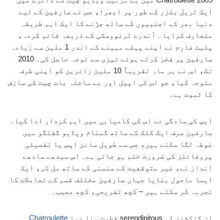
ایک ٹریل بلزر کے طور پر ابھرا، جس نے صارفین کے لیے
دنیا بھر کے اجنبیوں کے ساتھ جڑنے کا ایک اہم طریقہ
متعارف کرایا۔ آندرے ٹرنووسکی کے ذریعہ قائم کردہ،
پلیٹ فارم نے اپنے پہلے مہینے کے اندر 1 ملین سے زیادہ
صارفین پر فخر کرتے ہوئے تیزی سے توجہ حاصل کی۔ 2010
تک، اس نے ہر ماہ تقریباً 10 ملین زائرین کو اپنی طرف
متوجہ کیا، جو اس کی اپیل اور بے ساختہ بات چیت کی سازش
کا ثبوت ہے۔
ایپ کی سادگی نے اس کی کامیابی میں اہم کردار ادا کیا۔
صارفین صرف ایک کلک کے ساتھ گمنام ویڈیو گفتگو میں
غوطہ لگا سکتے ہیں، جس سے طویل سائن اپس یا تفصیلی
پروفائلز کی ضرورت ختم ہو جاتی ہے۔ اس سیدھے سادھے
انداز نے، غیر متوقعیت کے سنسنی کے ساتھ مل کر، ایک
ایسا ماحول بنایا جہاں صارفین مختلف قسم کے تعاملات کا
تجربہ کر سکتے ہیں – کچھ تفریحی، کچھ عجیب۔
ان کنکشنز کی serendipitous فطرت بنا دیا
Chatroulette