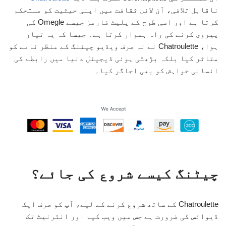
ناقابل تلافی، آن لائن ثقافت میں اپنی حیثیت کو مستحکم
کرتا ہے اور اسی طرح کے پلیٹ فارمز جیسے Omegle کی
پیروی کرنے کی راہ ہموار کرتا ہے۔ جیسا کہ یہ تیار
ہوا، Chatroulette نے نہ صرف ویڈیو چیٹنگ کے منظر نامے کو
متاثر کیا بلکہ بڑھتی ہوئی ڈیجیٹل دنیا میں رابطے کی
انسانی خواہش کو بھی اجاگر کیا۔
چیٹنگ کیسے شروع کی جائے؟
Chatroulette کے ساتھ شروع کرنے کے لیے، آپ کو صرف ایک
ڈیوائس کی ضرورت ہے جس میں ویب کیم اور انٹرنیٹ تک