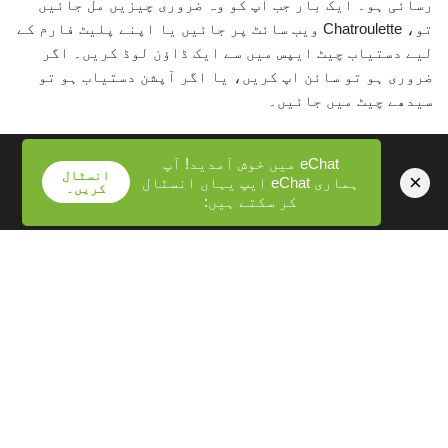
رسائی ہو۔ ایک بار جب آپ کو وہ ضروری چیزیں مل جائیں
تو، Chatroulette ویب سائٹ پر جائیں یا اپنے پلیٹ فارم کے
لیے دستیاب چیٹ ایپس میں سے ایک ڈاؤن لوڈ کریں۔ اگر
ضروری ہو تو سائن اپ کریں، یا اگر آپشن دستیاب ہو تو
سیدھے چیٹ میں جائیں۔
آپ کی رہنمائی کے لیے یہاں ایک فوری چیک لسٹ ہے:
eChat میں خوش آمدید! آپ
انسٹال
×
ہماری eChat ایپ یہاں انسٹال
کریں۔
کر سکتے ہیں:
ویب کیم اور مائیکروفون
: توثیق کریں کہ ہموار تجربے
کے لیے دونوں فعال ہیں۔
مستحکم انٹرنیٹ کنیکشن
: رکاوٹوں سے بچیں اور ویڈیو
کے معیار کو برقرار رکھیں۔
رازداری کی ترتیبات
: اپنی ذاتی معلومات کی حفاظت کے
لیے ضرورت کے مطابق ایڈجسٹ کریں۔
چیٹ ایپس کو دریافت کرنے سے آپ کے چیٹنگ کے تجربے کو
بڑھا کر فلٹرز یا فرینڈ لسٹ جیسی اضافی خصوصیات مل