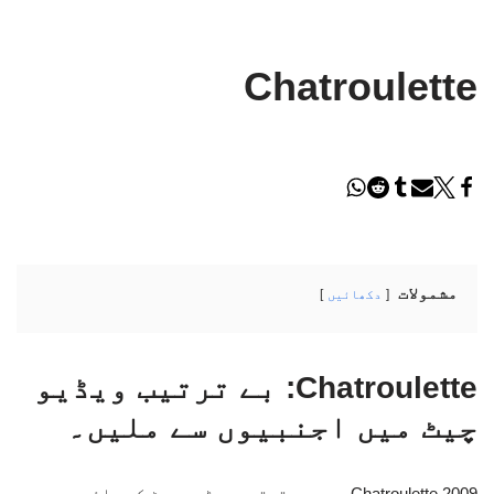
Chatroulette
مشمولات
دکھائیں
Chatroulette: بے ترتیب ویڈیو
چیٹ میں اجنبیوں سے ملیں۔
Chatroulette 2009 میں بے ترتیب ویڈیو چیٹ کے دائرے میں