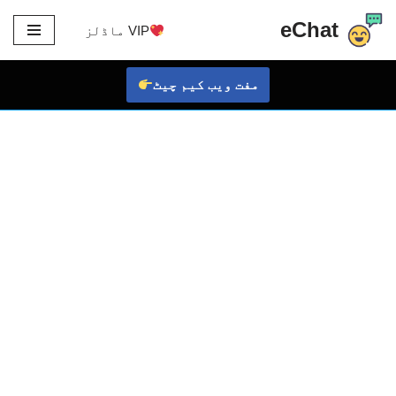
eChat
VIP ماڈلز
مواد
پر
مفت ویب کیم چیٹ
جائیں۔