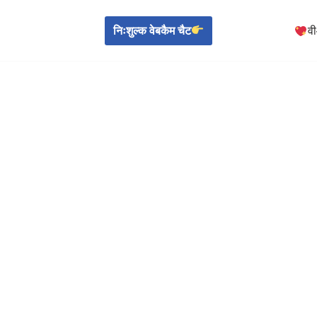
निःशुल्क वेबकैम चैट
व