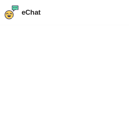
eChat
इसे
छोड़कर
सामग्री
पर
बढ़ने
के
लिए