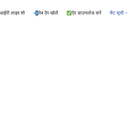
ीआईपी लाइव शो
वेब ऐप खोलें
ऐप डाउनलोड करें
चैट सूची