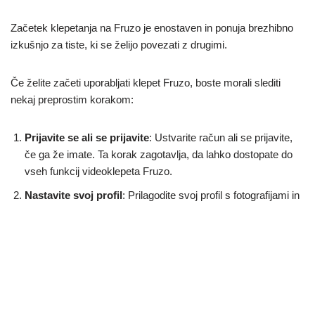
Začetek klepetanja na Fruzo je enostaven in ponuja brezhibno
izkušnjo za tiste, ki se želijo povezati z drugimi.
Če želite začeti uporabljati klepet Fruzo, boste morali slediti
nekaj preprostim korakom:
Prijavite se ali se prijavite
: Ustvarite račun ali se prijavite,
če ga že imate. Ta korak zagotavlja, da lahko dostopate do
vseh funkcij videoklepeta Fruzo.
Nastavite svoj profil
: Prilagodite svoj profil s fotografijami in
osebnimi podatki. Popolni profil poveča vaše možnosti za
vzpostavljanje pomembnih povezav na Fruzo.
Začnite video klepet
: Ko je vaš profil nastavljen, kliknite za
vstop v video klepet. Fruzo vas bo naključno povezal z
drugimi uporabniki, kar bo omogočilo spontano interakcijo.