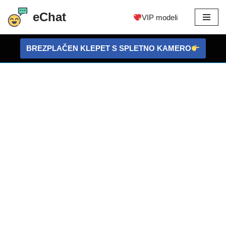
eChat
VIP modeli
Preskoči
na
BREZPLAČEN KLEPET S SPLETNO KAMERO
vsebino