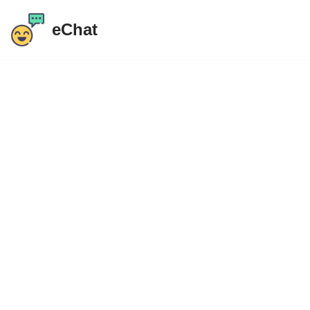
eChat
Preskočiť
na
obsah