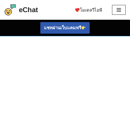
eChat
โมเดลวีไอพี
ข้าม
ไป
แชทผ่านเว็บแคมฟรี
ที่
เนื้อหา