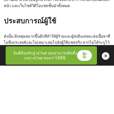
หน้า และเว็บไซต์วิดีโอแชทชั้นนำทั้งหมด
ประสบการณ์ผู้ใช้
ดังนั้น มีเหตุผลมากขึ้นอีกที่ทำให้ผู้ร้ายและผู้ส่งอีเมลขยะส่งเนื้อหาที่
ไม่พึงประสงค์และไม่เหมาะสมไปยังผู้ใช้แชทจริง หากไม่ได้ระบุไว้
อย่างชัดเจน นี่เป็นแพลตฟอร์มที่มีความเสี่ยงและไม่ปลอดภัย
ยินดีต้อนรับสู่ eChat! คุณสามารถติดตั้ง
ติด
สำหรับวัยรุ่นและผู้ใหญ่ มีสมาชิกแคม 3-4K ออนไลน์ทุก ๆ นาทีที่
×
ตั้ง
แอป eChat ของเราได้ที่นี่:
สามารถแชทสกปรก โชว์แคมและแคม2แคมส่วนตัวเพื่อการพัฒนา
การแชทและเติมเต็มผู้หญิงที่แท้จริงเพื่อความสนุกสนานทาง
ออนไลน์เป็นเรื่องผ่อนคลาย Chat United States เป็นระบบพื้นฐาน
และง่ายต่อการแชทที่ออกแบบมาสำหรับบุคคลแชทแบบสุ่ม
Chattusa ช่วยให้คุณใช้แพลตฟอร์มแชทฟรีโดยไม่ต้องยุ่งยากกับ
ขั้นตอนการลงทะเบียน
ข้อดี เราเข้าถึงช่วงเวลาที่ดีและรับชมผู้หญิงอบอุ่นบนเว็บแคมได้
โดยไม่มีค่าใช้จ่าย ดูการปฏิบัติตามสำหรับรายละเอียดเพิ่มเติมใน