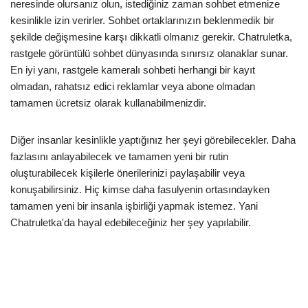
neresinde olursanız olun, istediğiniz zaman sohbet etmenize
kesinlikle izin verirler. Sohbet ortaklarınızın beklenmedik bir
şekilde değişmesine karşı dikkatli olmanız gerekir. Chatruletka,
rastgele görüntülü sohbet dünyasında sınırsız olanaklar sunar.
En iyi yanı, rastgele kameralı sohbeti herhangi bir kayıt
olmadan, rahatsız edici reklamlar veya abone olmadan
tamamen ücretsiz olarak kullanabilmenizdir.
Diğer insanlar kesinlikle yaptığınız her şeyi görebilecekler. Daha
fazlasını anlayabilecek ve tamamen yeni bir rutin
oluşturabilecek kişilerle önerilerinizi paylaşabilir veya
konuşabilirsiniz. Hiç kimse daha fasulyenin ortasındayken
tamamen yeni bir insanla işbirliği yapmak istemez. Yani
Chatruletka'da hayal edebileceğiniz her şey yapılabilir.
Gerçekten iyi vakit geçirmeyi planladığınız kişilerle tanışmadan
önce düzenlemelere uyduğunuzdan emin olmanız yeterlidir.
Tamamen gelişmiş görüntülü sohbetin yanı sıra rastgele
sohbetten gerçek dünya kameralarına ve canlı harika zaman
kameralarına kadar. Şarkı söyleyin, beatbox yapın, klavyenizi