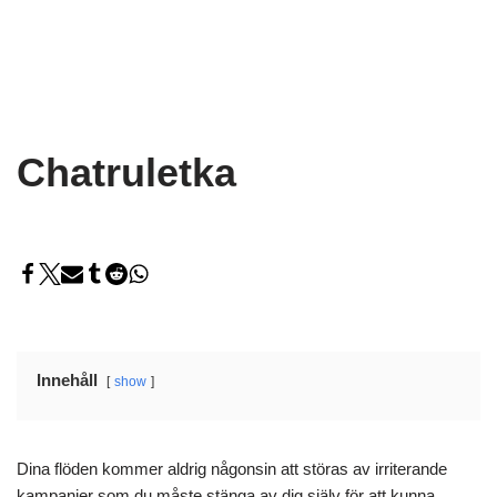
Chatruletka
Innehåll
show
Dina flöden kommer aldrig någonsin att störas av irriterande
kampanjer som du måste stänga av dig själv för att kunna