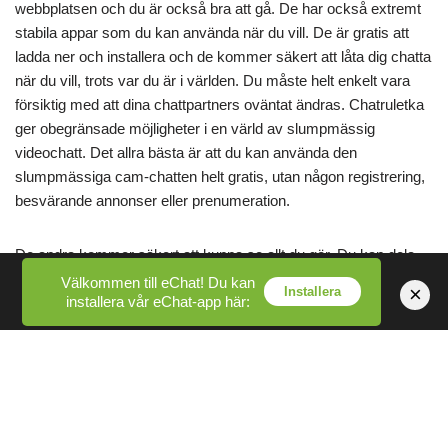
webbplatsen och du är också bra att gå. De har också extremt
stabila appar som du kan använda när du vill. De är gratis att
ladda ner och installera och de kommer säkert att låta dig chatta
när du vill, trots var du är i världen. Du måste helt enkelt vara
försiktig med att dina chattpartners oväntat ändras. Chatruletka
ger obegränsade möjligheter i en värld av slumpmässig
videochatt. Det allra bästa är att du kan använda den
slumpmässiga cam-chatten helt gratis, utan någon registrering,
besvärande annonser eller prenumeration.
De andra kommer säkert att kunna se allt du gör. Du kan dela
förslag eller prata med personer som kanske förstår mer och
Välkommen till eChat! Du kan
×
Installera
installera vår eChat-app här:
skapar en helt ny rutin. Ingen vill samarbeta med en helt ny
person när de är mitt i bönfilmen. Så allt du kan föreställa dig
kan göras på Chatruletka. Du behöver bara se till att du följer
reglerna innan du är bekant med personer som du verkligen
tänker ha det bra med. Från fullvuxen videochatt såväl som
slumpmässig chatt till verkliga kameror samt fantastiska
tidkameror. Sjung, beatbox, spela ditt klaviatur, recenserade ett