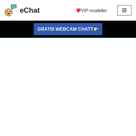
eChat
VIP-modeller
Hoppa
till
GRATIS WEBCAM CHATT
innehållet