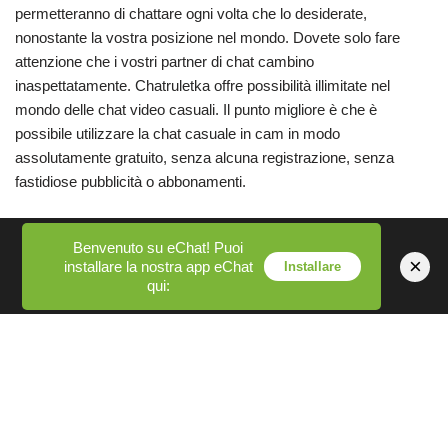
permetteranno di chattare ogni volta che lo desiderate,
nonostante la vostra posizione nel mondo. Dovete solo fare
attenzione che i vostri partner di chat cambino
inaspettatamente. Chatruletka offre possibilità illimitate nel
mondo delle chat video casuali. Il punto migliore è che è
possibile utilizzare la chat casuale in cam in modo
assolutamente gratuito, senza alcuna registrazione, senza
fastidiose pubblicità o abbonamenti.
Le altre persone saranno certamente in grado di vedere tutto ciò
Benvenuto su eChat! Puoi
che state facendo. È possibile condividere suggerimenti o
×
installare la nostra app eChat
Installare
parlare con persone che potrebbero capirne di più e generare
qui:
una routine completamente nuova. Nessuno desidera
collaborare con una persona completamente nuova quando è a
metà del suo percorso. Tutto ciò che si può immaginare può
essere fatto su Chatruletka. Dovete solo assicurarvi di rispettare
le regole prima di familiarizzare con persone con le quali
intendete davvero divertirvi. Dalla chat video completamente