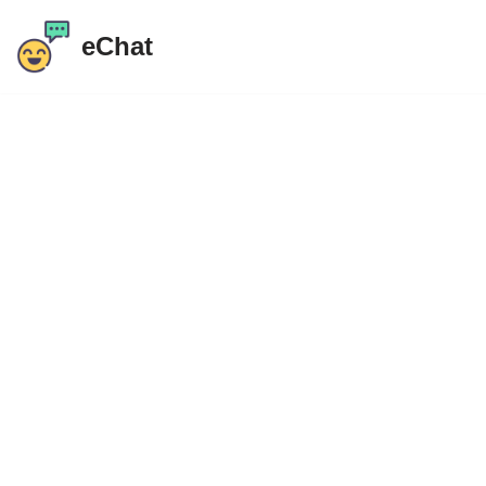
eChat
跳
至
内
容