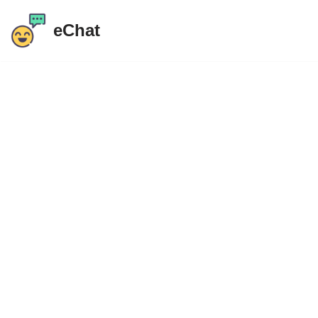
eChat
Преминете
към
съдържанието