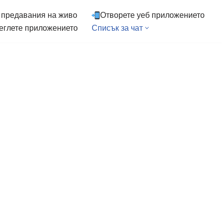
 предавания на живо
Отворете уеб приложението
еглете приложението
Списък за чат