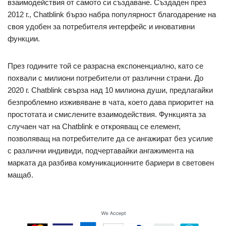
взаимодействия от самото си създаване. Създаден през
2012 г., Chatblink бързо набра популярност благодарение на
своя удобен за потребителя интерфейс и иновативни
функции.
През годините той се разрасна експоненциално, като се
похвали с милиони потребители от различни страни. До
2020 г. Chatblink свърза над 10 милиона души, предлагайки
безпроблемно изживяване в чата, което дава приоритет на
простотата и смислените взаимодействия. Функцията за
случаен чат на Chatblink е открояващ се елемент,
позволяващ на потребителите да се ангажират без усилие
с различни индивиди, подчертавайки ангажимента на
марката да разбива комуникационните бариери в световен
мащаб.