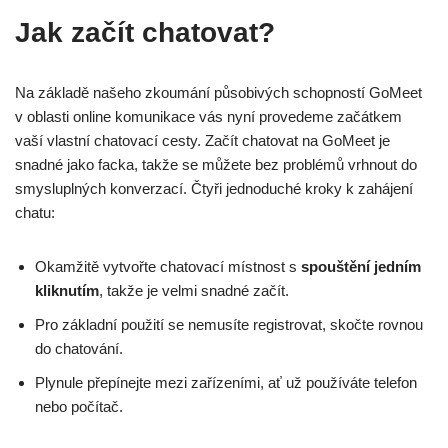
Jak začít chatovat?
Na základě našeho zkoumání působivých schopností GoMeet
v oblasti online komunikace vás nyní provedeme začátkem
vaší vlastní chatovací cesty. Začít chatovat na GoMeet je
snadné jako facka, takže se můžete bez problémů vrhnout do
smysluplných konverzací. Čtyři jednoduché kroky k zahájení
chatu:
Okamžitě vytvořte chatovací místnost s
spouštění jedním
kliknutím
, takže je velmi snadné začít.
Pro základní použití se nemusíte registrovat, skočte rovnou
do chatování.
Plynule přepínejte mezi zařízeními, ať už používáte telefon
nebo počítač.
Použijte uživatelsky přívětivé rozhraní k efektivní navigaci v