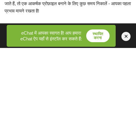
जाते हैं, तो एक आकर्षक प्रोफ़ाइल बनाने के लिए कुछ समय निकालें - आपका पहला
प्रभाव मायने रखता है!
आरंभ करने के लिए यहां कुछ त्वरित सुझाव दिए गए हैं:
eChat में आपका स्वागत है! आप हमारा
स्थापित
×
करना
eChat ऐप यहाँ से इंस्टॉल कर सकते हैं:
वास्तविक बनें:
सार्थक बातचीत को बढ़ावा देने में प्रामाणिकता महत्वपूर्ण है।
आत्मविश्वास के साथ पहल करें:
एक मैत्रीपूर्ण अभिवादन अप्रत्याशित संबंधों के
द्वार खोल सकता है।
खुले दिमाग से रहें:
आप कभी नहीं जानते कि फास्टफ्लर्टिंग यूके पर आपकी
मुलाकात किससे हो सकती है।
मूल्य निर्धारण
FastFlirting अपने पूरी तरह से मुफ़्त प्लेटफ़ॉर्म के साथ ऑनलाइन डेटिंग के लिए
एक नया दृष्टिकोण प्रदान करता है, जिससे यह सभी के लिए सुलभ हो जाता है।
जब आप इस जीवंत डेटिंग दुनिया में खुद को डुबो लेंगे तो आपको छिपी हुई फीस या