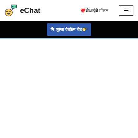
eChat
वीआईपी मॉडल
इसे
छोड़कर
निःशुल्क वेबकैम चैट
सामग्री
पर
बढ़ने
के
लिए