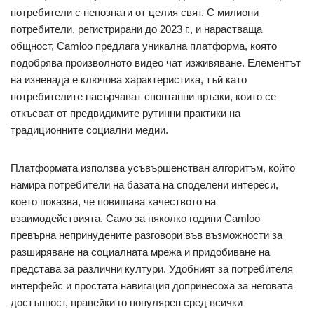
потребители с непознати от целия свят. С милиони
потребители, регистрирани до 2023 г., и нарастваща
общност, Camloo предлага уникална платформа, която
подобрява произволното видео чат изживяване. Елементът
на изненада е ключова характеристика, тъй като
потребителите насърчават спонтанни връзки, които се
откъсват от предвидимите рутинни практики на
традиционните социални медии.
Платформата използва усъвършенстван алгоритъм, който
намира потребители на базата на споделени интереси,
което показва, че повишава качеството на
взаимодействията. Само за няколко години Camloo
превърна непринудените разговори във възможности за
разширяване на социалната мрежа и придобиване на
представа за различни култури. Удобният за потребителя
интерфейс и простата навигация допринесоха за неговата
достъпност, правейки го популярен сред всички