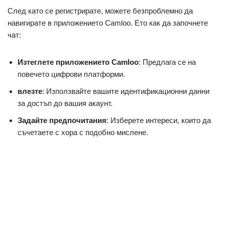
След като се регистрирате, можете безпроблемно да
навигирате в приложението Camloo. Ето как да започнете
чат:
Изтеглете приложението Camloo
: Предлага се на
повечето цифрови платформи.
влезте
: Използвайте вашите идентификационни данни
за достъп до вашия акаунт.
Задайте предпочитания
: Изберете интереси, които да
съчетаете с хора с подобно мислене.
Щракнете върху „Старт“
: Това инициира функцията за
произволен видео чат.
Ангажирайте се
: Свържете се с потребители в световен
мащаб чрез функциите на чат Camloo.
Ценообразуване