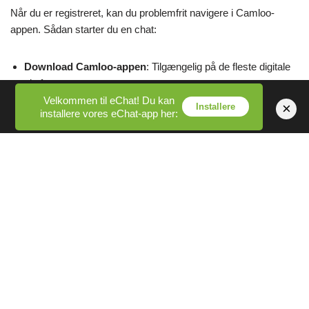
Når du er registreret, kan du problemfrit navigere i Camloo-
appen. Sådan starter du en chat:
Download Camloo-appen
: Tilgængelig på de fleste digitale
platforme.
Velkommen til eChat! Du kan
×
Log ind
: Brug dine legitimationsoplysninger til at få adgang til
Installere
installere vores eChat-app her:
din konto.
Indstil præferencer
: Vælg interesser, der passer til
ligesindede.
Klik på "Start"
: Dette starter den tilfældige videochat-
funktion.
Engagere
: Forbind med brugere globalt gennem chat
Camloo-funktioner.
Prissætning