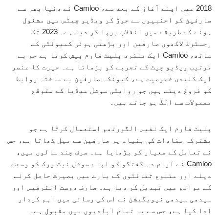
2018 میں اپنے آغاز کے بعد سے، Camloo نے دنیا بھر سے
صارفین کو اجنبیوں سے جوڑ کر ویڈیو چیٹس میں مشغول
ہونے کے طریقے میں انقلاب برپا کر دیا ہے۔ 2023 تک
رجسٹرڈ لاکھوں صارفین اور بڑھتی ہوئی کمیونٹی کے
ساتھ، Camloo ایک منفرد پلیٹ فارم پیش کرتا ہے جو بے
ترتیب ویڈیو چیٹ کے تجربے کو بڑھاتا ہے۔ حیرت کا عنصر
ایک کلیدی خصوصیت ہے، کیونکہ صارفین بے ساختہ روابط
کو فروغ دیتے ہیں جو روایتی سوشل میڈیا کے متوقع
معمولات سے الگ ہو جاتے ہیں۔
پلیٹ فارم ایک نفیس الگورتھم استعمال کرتا ہے جو
مشترکہ مفادات کی بنیاد پر صارفین سے میل کھاتا ہے، جس
نے تعامل کے معیار کو بڑھایا ہے۔ صرف چند سالوں میں،
Camloo نے آرام دہ گفتگو کو اپنے سوشل نیٹ ورک کو وسعت
دینے اور متنوع ثقافتوں کے بارے میں بصیرت حاصل کرنے
کے مواقع میں تبدیل کر دیا ہے۔ صارف دوست انٹرفیس اور
سیدھی سیدھی نیویگیشن نے اس کی رسائی میں اہم کردار
ادا کیا ہے، جس سے یہ تمام آبادیوں میں مقبول ہے۔