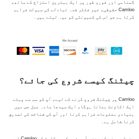
گمنامی اور فوری طور پر ایک بہترین امتزاج کے ساتھ،
Camloo حقیقی، غیر فلٹر شدہ تبادلے کی سہولت فراہم
کرتا ہے جو اس کی کمیونٹی کو موہ لیتے ہیں۔
چیٹنگ کیسے شروع کی جائے؟
Camloo پر چیٹنگ شروع کرنے کے لیے، آپ کو سب سے پہلے
ایک اکاؤنٹ بنانا ہوگا، ایک سیدھا سادہ عمل جس میں
بنیادی معلومات فراہم کرنا اور آپ کی شناخت کی تصدیق
کرنا شامل ہے۔
رجسٹر ہونے کے بعد، آپ بغیر کسی رکاوٹ کے Camloo ایپ