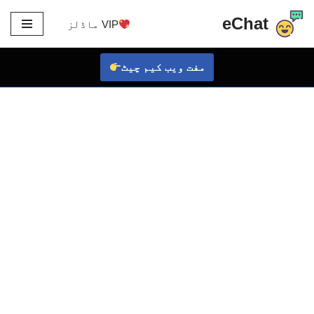
eChat
VIP ماڈلز
مواد
پر
مفت ویب کیم چیٹ
جائیں۔