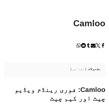
Camloo
مشمولات
دکھائیں
Camloo: فوری رینڈم ویڈیو
چیٹ اور کیم چیٹ