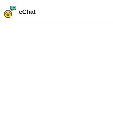
eChat
Przejdź
do
treści