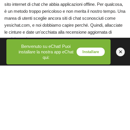
sito internet di chat che abbia applicazioni offline. Per qualcosa,
è un metodo troppo pericoloso e non merita il nostro tempo. Una
marea di utenti sceglie ancora siti di chat sconosciuti come
yesichat.com, e noi dobbiamo capire perché. Quindi, allacciate
le cinture e date un'occhiata alla recensione aggiornata di
yesichat qui sotto.
Benvenuto su eChat! Puoi
×
installare la nostra app eChat
Installare
Trova le persone più vicine a te per chattare e soddisfare le
qui:
tue esigenze in qualsiasi parte del mondo.
Se incontrate persone che la pensano come voi, potete
aggiungerle alla vostra lista di amici.
Abbiamo alcune chatroom per ogni singolo paese del mondo.
2) Aggiungete le videochiamate, se questo fosse possibile,
sareste sicuramente la chat room più efficace.
Siete alla ricerca di un programma di prenotazione di biglietti
tatkal ad alta velocità?