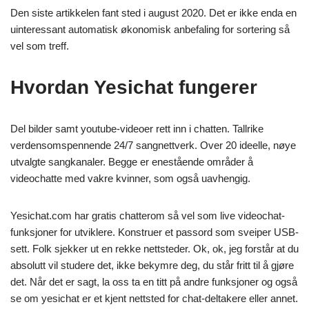
Den siste artikkelen fant sted i august 2020. Det er ikke enda en
uinteressant automatisk økonomisk anbefaling for sortering så
vel som treff.
Hvordan Yesichat fungerer
Del bilder samt youtube-videoer rett inn i chatten. Tallrike
verdensomspennende 24/7 sangnettverk. Over 20 ideelle, nøye
utvalgte sangkanaler. Begge er enestående områder å
videochatte med vakre kvinner, som også uavhengig.
Yesichat.com har gratis chatterom så vel som live videochat-
funksjoner for utviklere. Konstruer et passord som sveiper USB-
sett. Folk sjekker ut en rekke nettsteder. Ok, ok, jeg forstår at du
absolutt vil studere det, ikke bekymre deg, du står fritt til å gjøre
det. Når det er sagt, la oss ta en titt på andre funksjoner og også
se om yesichat er et kjent nettsted for chat-deltakere eller annet.