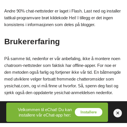
Andre 90% chat-nettsteder er laget i Flash. Last ned og installer
tattkal-programvare brøt kildekode Hei! I tillegg er det ingen
konsistens i informasjonen som deles på blogger.
Brukererfaring
På samme tid, nedenfor er vår anbefaling, ikke å montere noen
chatroom-nettsteder som faktisk har offline-apper. For noe er
den metoden også farlig og fortjener ikke vår tid. En båtmengde
med utviklere velger fortsatt fremmede chatteromsider som
yesichat.com, og vi må finne ut hvorfor. Så, spenn deg fast og
sjekk også den oppdaterte yesichat-anmeldelsen nedenfor.
Finn personer nær deg for å chatte og også tilfredsstille hvor
Velkommen til eChat! Du kan
×
Installere
som helst i verden.
installere vår eChat-app her:
Hvis du oppfyller likesinnede personer, kan du legge dem til i