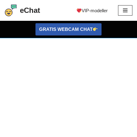
eChat
VIP-modeller
Hopp
til
GRATIS WEBCAM CHAT
innholdet